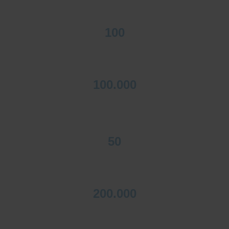
100
Werknemers
100.000
Gekuiste uren/jaar
50
Wagens tellende vloot
200.000
Gekuiste m²