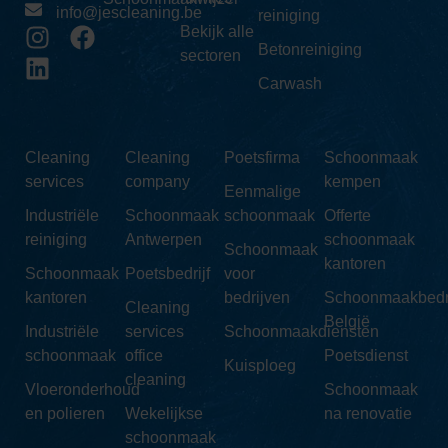
info@jescleaning.be
reiniging
Bekijk alle
Betonreiniging
sectoren
Carwash
Cleaning
Cleaning
Poetsfirma
Schoonmaak
services
company
kempen
Eenmalige
Industriële
Schoonmaak
schoonmaak
Offerte
reiniging
Antwerpen
schoonmaak
Schoonmaak
kantoren
Schoonmaak
Poetsbedrijf
voor
kantoren
bedrijven
Schoonmaakbedri
Cleaning
België
Industriële
services
Schoonmaakdiensten
schoonmaak
office
Poetsdienst
Kuisploeg
cleaning
Vloeronderhoud
Schoonmaak
en polieren
Wekelijkse
na renovatie
schoonmaak