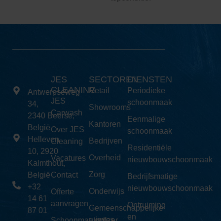
JES
SECTOREN
DIENSTEN
CLEANING
Retail
Periodieke
Antwerpseweg
JES
schoonmaak
34,
Showrooms
Carwash
2340 Beerse,
Eenmalige
Kantoren
België
Over JES
schoonmaak
Helleven
Bedrijven
Cleaning
Residentiële
10, 2920
Overheid
Vacatures
nieuwbouwschoonmaak
Kalmthout,
Zorg
België
Contact
Bedrijfsmatige
+32
nieuwbouwschoonmaak
Onderwijs
Offerte
14 61
aanvragen
Ontruiming
Gemeenschappelijke
87 01
en
ruimtes
Schoonmaakwijzer