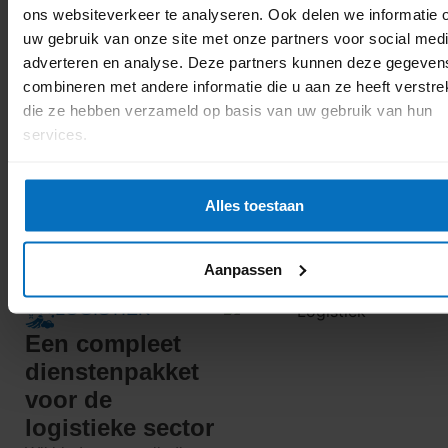
ons websiteverkeer te analyseren. Ook delen we informatie 
Vraag vandaag
Offerte
uw gebruik van onze site met onze partners voor social medi
nog een
aanvragen
adverteren en analyse. Deze partners kunnen deze gegeven
offerte aan
combineren met andere informatie die u aan ze heeft verstrek
Contact
die ze hebben verzameld op basis van uw gebruik van hun
Wilt u liever eerst met
services.
iemand spreken?
Neem dan contact op
met ons.
Alles toestaan
Aanpassen
LOGISTIEK
Een compleet
dienstenpakket
voor de
logistieke sector