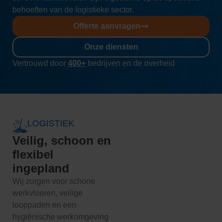
behoeften van de logistieke sector.
Offerte aanvragen
Onze diensten
Vertrouwd door
400+
bedrijven en de overheid
LOGISTIEK
Veilig, schoon en
flexibel
ingepland
Wij zorgen voor schone
werkvloeren, veilige
looppaden en een
hygiënische werkomgeving